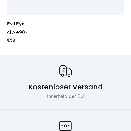
Evil Eye
clip e907
€59
Onze USP's
Kostenloser Versand
Innerhalb der EU