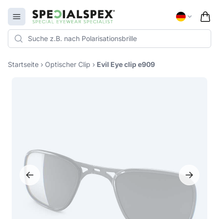
Specialspex Logo
Open menu
Startseite
›
Optischer Clip
›
Evil Eye clip e909