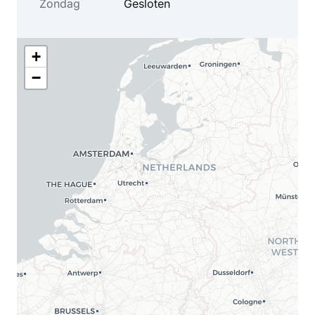
Zondag
Gesloten
+
−