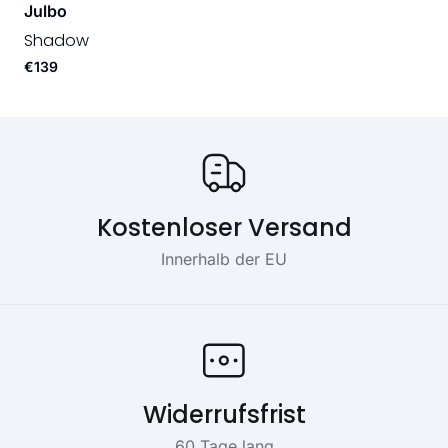
Julbo
Shadow
€139
Onze USP's
Kostenloser Versand
Innerhalb der EU
Widerrufsfrist
60 Tage lang