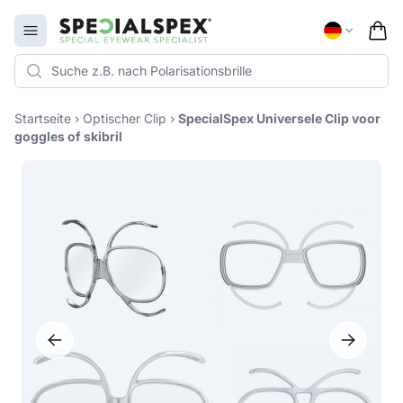
Specialspex Logo
Open menu
Startseite
›
Optischer Clip
›
SpecialSpex Universele Clip voor
goggles of skibril