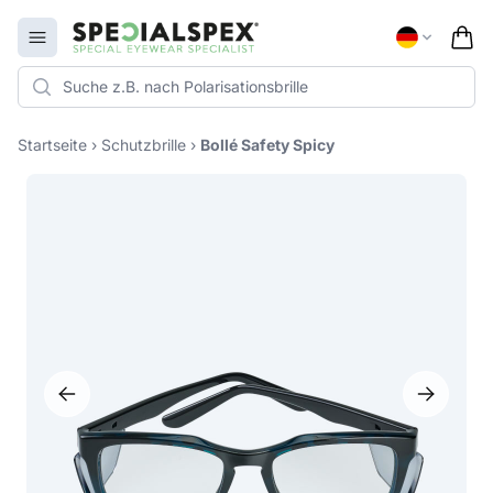
Specialspex Logo
Open menu
Startseite
›
Schutzbrille
›
Bollé Safety Spicy