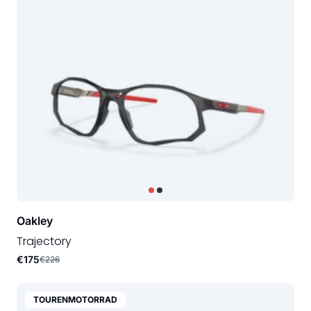
Oakley
Trajectory
€175
€226
TOURENMOTORRAD