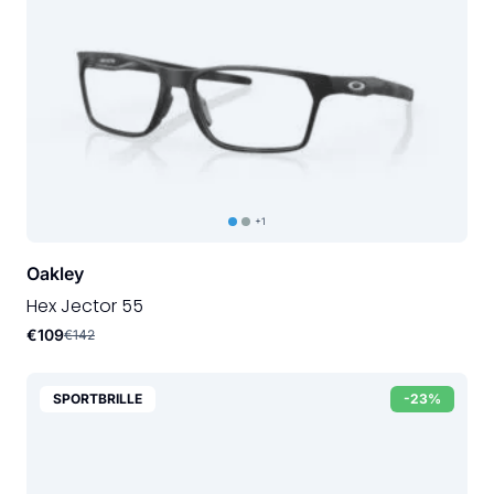
+1
Oakley
Hex Jector 55
€109
€142
SPORTBRILLE
-23%