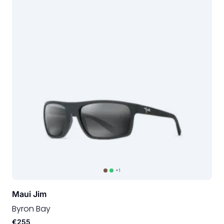
+1
Maui Jim
Byron Bay
€255