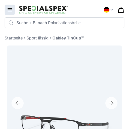
Specialspex Logo
Open menu
Startseite
›
Sport lässig
›
Oakley TinCup™