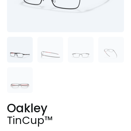
Oakley
TinCup™