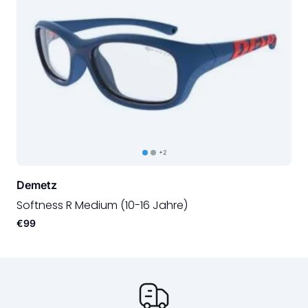
+2
Demetz
Softness R Medium (10-16 Jahre)
€99
Onze USP's