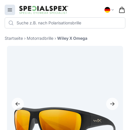
Specialspex Logo
Open menu
Startseite
›
Motorradbrille
›
Wiley X Omega