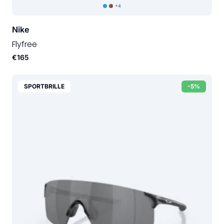
+4
Nike
Flyfree
€165
SPORTBRILLE
-5%