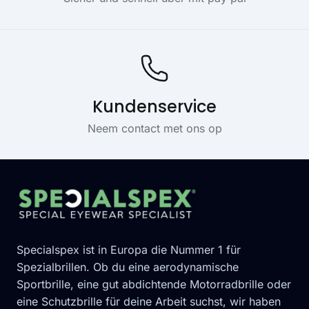
Kundenservice
Neem contact met ons op
Footer
Specialspex ist in Europa die Nummer 1 für
Spezialbrillen. Ob du eine aerodynamische
Sportbrille, eine gut abdichtende Motorradbrille oder
eine Schutzbrille für deine Arbeit suchst, wir haben