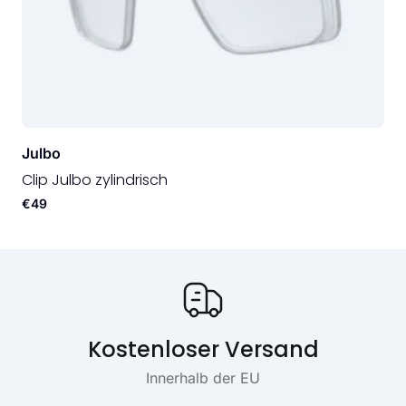
Julbo
Clip Julbo zylindrisch
€49
Onze USP's
Kostenloser Versand
Innerhalb der EU