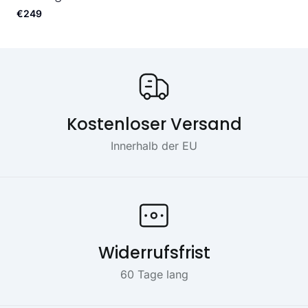
€249
Onze USP's
Kostenloser Versand
Innerhalb der EU
Widerrufsfrist
60 Tage lang