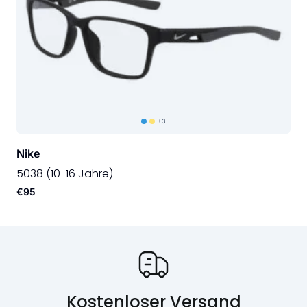
+3
Nike
5038 (10-16 Jahre)
€95
Onze USP's
Kostenloser Versand