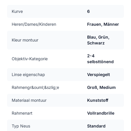
Kurve
6
Heren/Dames/Kinderen
Frauen, Männer
Blau, Grün,
Kleur montuur
Schwarz
2-4
Objektiv-Kategorie
selbsttönend
Linse eigenschap
Verspiegelt
Rahmengr&ouml;&szlig;e
Groß, Medium
Materiaal montuur
Kunststoff
Rahmenart
Vollrandbrille
Typ Neus
Standard