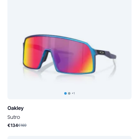
+1
Oakley
Sutro
€134
€169