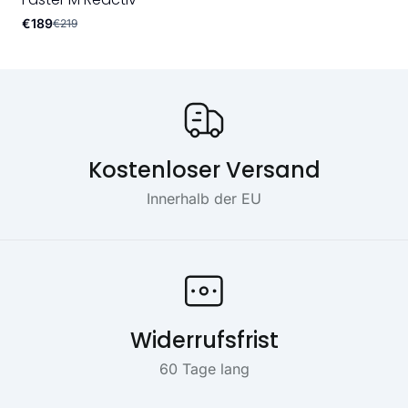
€189
€219
Onze USP's
Kostenloser Versand
Innerhalb der EU
Widerrufsfrist
60 Tage lang