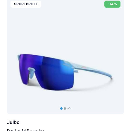
SPORTBRILLE
-14%
+3
Julbo
Faster M Reactiv