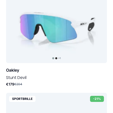
+1
Oakley
Stunt Devil
€179
€204
SPORTBRILLE
-21%