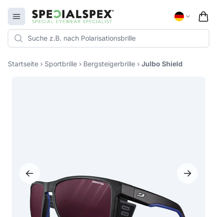
Specialspex Logo
Open menu
Startseite
›
Sportbrille
›
Bergsteigerbrille
›
Julbo Shield