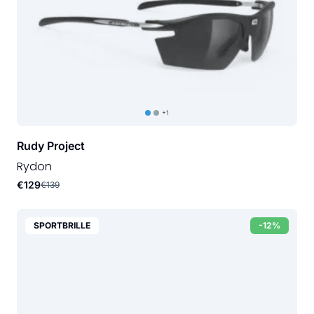
+1
Rudy Project
Rydon
€129
€139
SPORTBRILLE
-12%