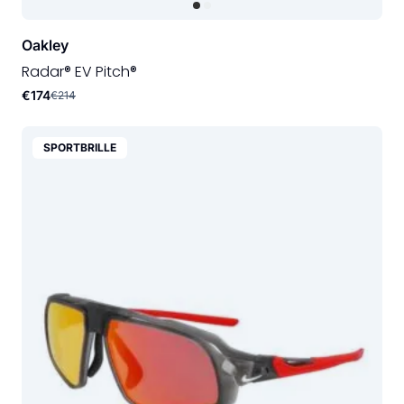
Oakley
Radar® EV Pitch®
€174
€214
SPORTBRILLE