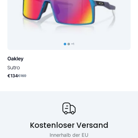
+1
Oakley
Sutro
€134
€169
Onze USP's
Kostenloser Versand
Innerhalb der EU