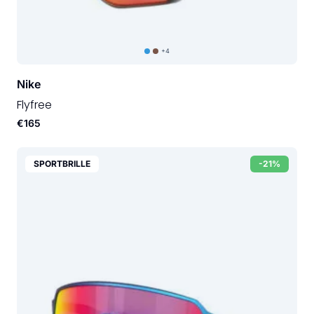
+4
Nike
Flyfree
€165
SPORTBRILLE
-21%