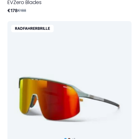
EVZero Blades
€178
€188
RADFAHRERBRILLE