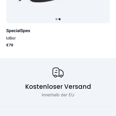
SpecialSpex
Miller
€79
Onze USP's
Kostenloser Versand
Innerhalb der EU