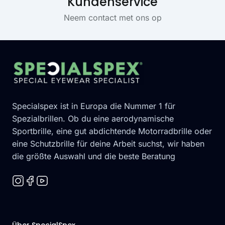
Kundenservice
Neem contact met ons op
Footer
Specialspex ist in Europa die Nummer 1 für
Spezialbrillen. Ob du eine aerodynamische
Sportbrille, eine gut abdichtende Motorradbrille oder
eine Schutzbrille für deine Arbeit suchst, wir haben
die größte Auswahl und die beste Beratung