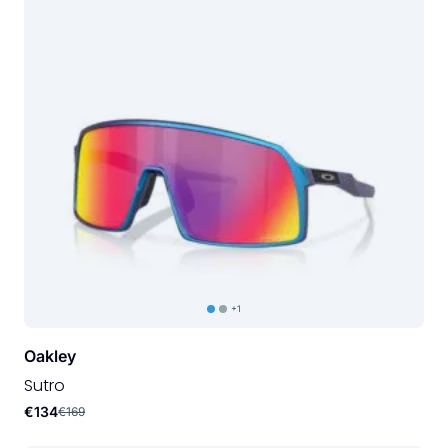
+1
Oakley
Sutro
€134
€169