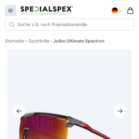
Specialspex Logo
Open menu
Startseite
›
Sportbrille
›
Julbo Ultimate Spectron