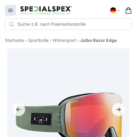
Specialspex Logo
Open menu
Startseite
›
Sportbrille
›
Wintersport
›
Julbo Razor Edge