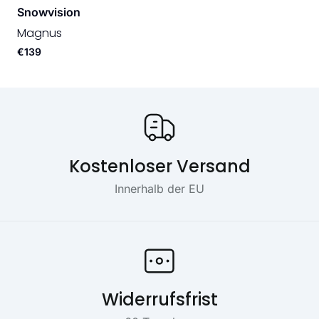
Snowvision
Magnus
€139
Onze USP's
Kostenloser Versand
Innerhalb der EU
Widerrufsfrist