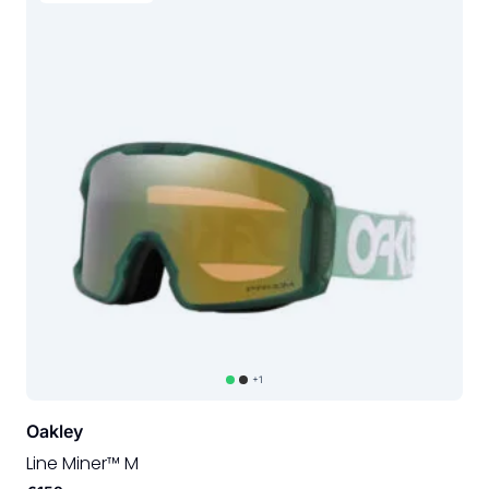
+1
Oakley
Line Miner™ M