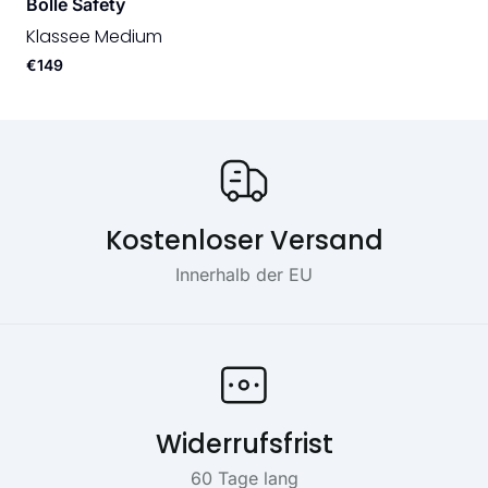
Bollé Safety
Klassee Medium
€149
Onze USP's
Kostenloser Versand
Innerhalb der EU
Widerrufsfrist
60 Tage lang