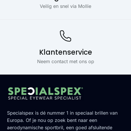
Veilig en snel via Mollie
Klantenservice
Neem contact met ons op
Footer
Specialspex is dé nummer 1 in speciaal brillen van
Europa. Of je nou op zoek bent naar een
aerodynamische sportbril, een goed afsluitende