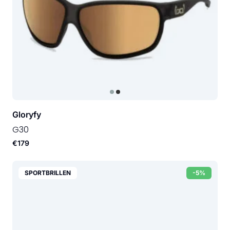
Gloryfy
G30
€179
SPORTBRILLEN
-5%