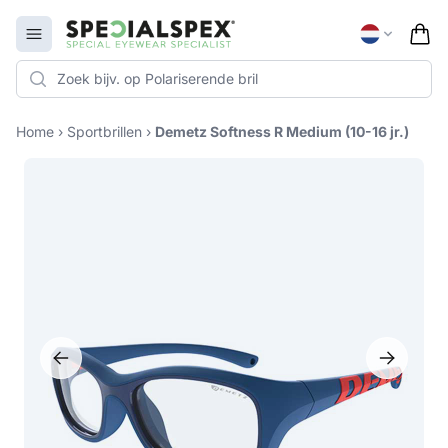
Specialspex Logo
Open menu
Home
›
Sportbrillen
›
Demetz Softness R Medium (10-16 jr.)