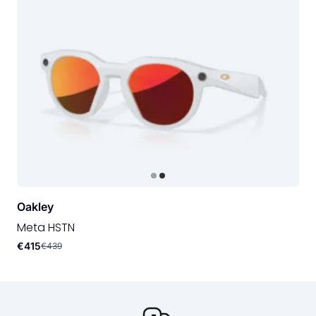
Oakley
Meta HSTN
€415
€439
Onze USP's