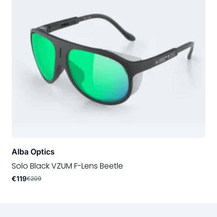
Alba Optics
Solo Black VZUM F-Lens Beetle
€119
€209
Onze USP's