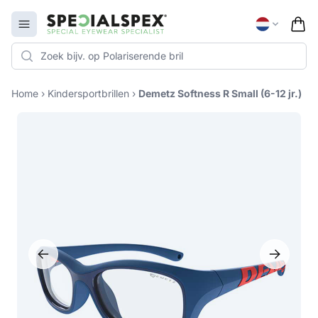
Specialspex Logo
Open menu
Home
›
Kindersportbrillen
›
Demetz Softness R Small (6-12 jr.)