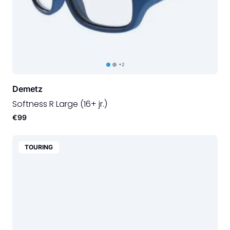
+2
Demetz
Softness R Large (16+ jr.)
€99
TOURING