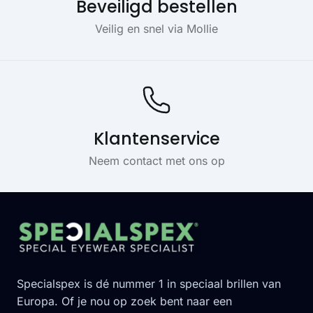
Beveiligd bestellen
Veilig en snel via Mollie
Klantenservice
Neem contact met ons op
Footer
Specialspex is dé nummer 1 in speciaal brillen van
Europa. Of je nou op zoek bent naar een