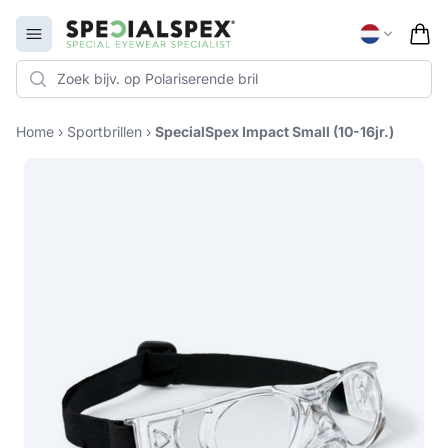
Specialspex Logo
Open menu
Home
›
Sportbrillen
›
SpecialSpex Impact Small (10-16jr.)