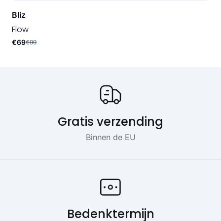
Bliz
Flow
€69
€99
Onze USP's
Gratis verzending
Binnen de EU
Bedenktermijn