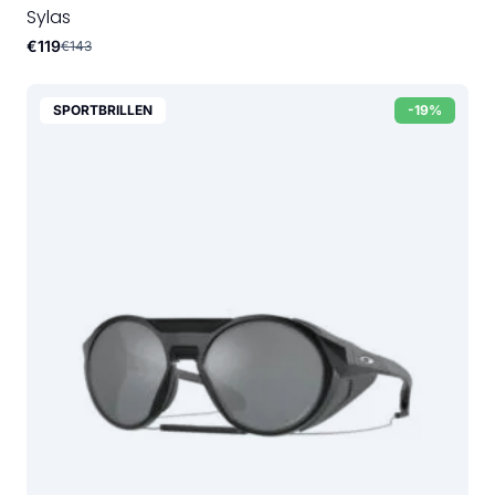
Sylas
€119
€143
SPORTBRILLEN
-19%