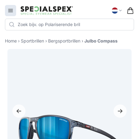
Specialspex Logo
Open menu
Home
›
Sportbrillen
›
Bergsportbrillen
›
Julbo Compass