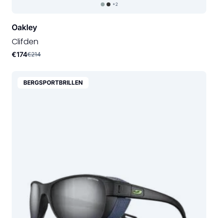
+2
Oakley
Clifden
€174
€214
BERGSPORTBRILLEN