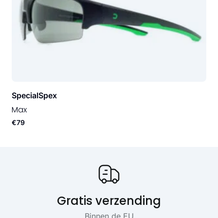
SpecialSpex
Max
€79
Onze USP's
Gratis verzending
Binnen de EU