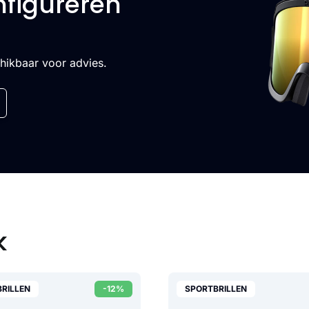
nfigureren
chikbaar voor advies.
k
RILLEN
-12%
SPORTBRILLEN