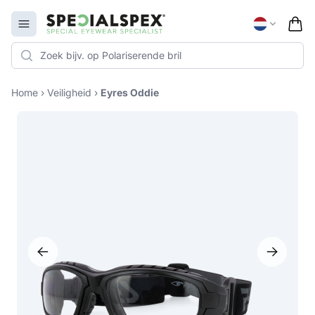
Specialspex Logo
Open menu
Home
›
Veiligheid
›
Eyres Oddie