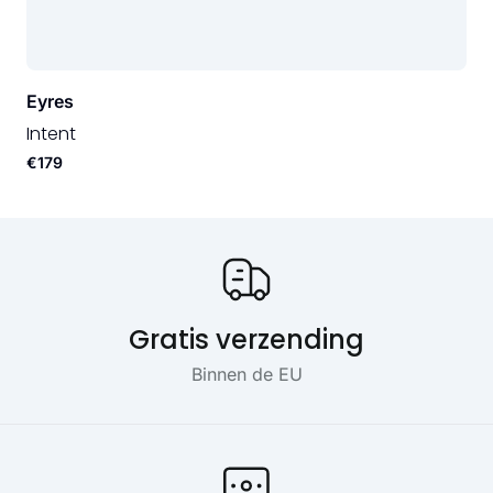
Eyres
Intent
€179
Onze USP's
Gratis verzending
Binnen de EU