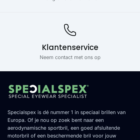
Klantenservice
Neem contact met ons op
Footer
Specialspex is dé nummer 1 in speciaal brillen van
Europa. Of je nou op zoek bent naar een
aerodynamische sportbril, een goed afsluitende
motorbril of een beschermende bril voor jouw