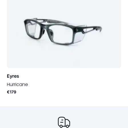
Eyres
Hurricane
€179
Onze USP's