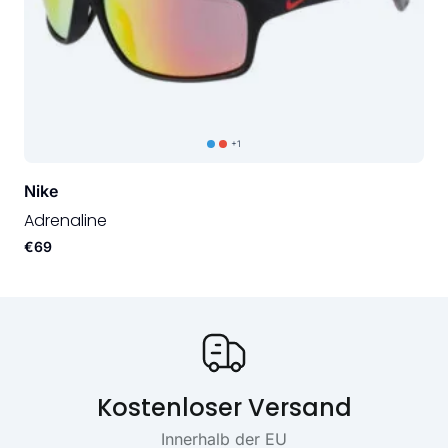
+1
Nike
Adrenaline
€69
Onze USP's
Kostenloser Versand
Innerhalb der EU