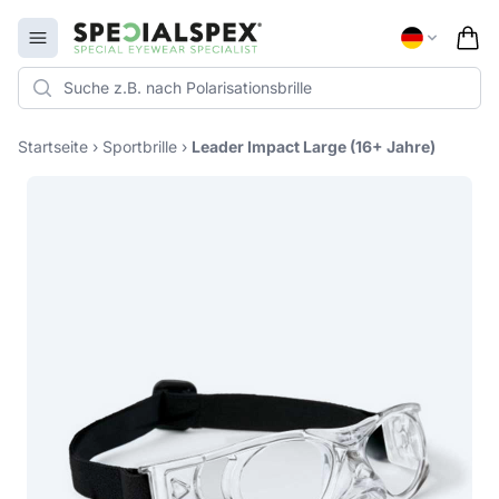
Specialspex Logo
Open menu
Startseite
›
Sportbrille
›
Leader Impact Large (16+ Jahre)