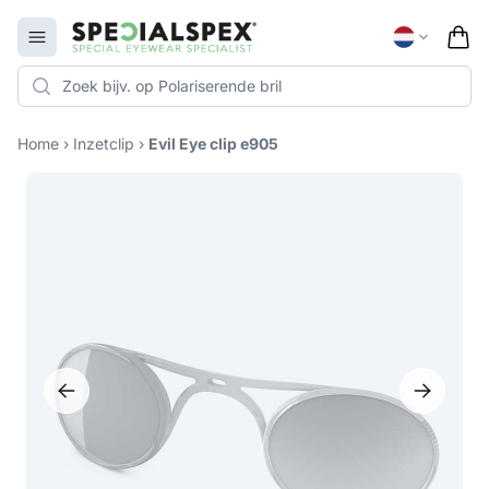
Specialspex Logo
Open menu
Home
›
Inzetclip
›
Evil Eye clip e905