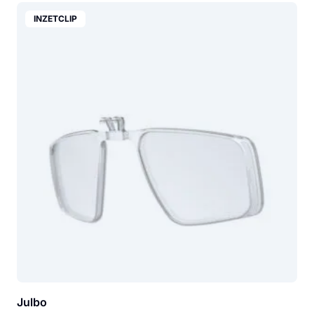
INZETCLIP
Julbo