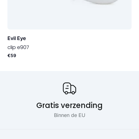
Evil Eye
clip e907
€59
Onze USP's
Gratis verzending
Binnen de EU