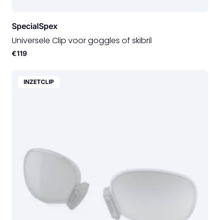
SpecialSpex
Universele Clip voor goggles of skibril
€119
INZETCLIP