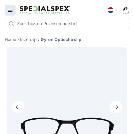
Specialspex Logo
Open menu
Home
›
Inzetclip
›
Gyron Optische clip