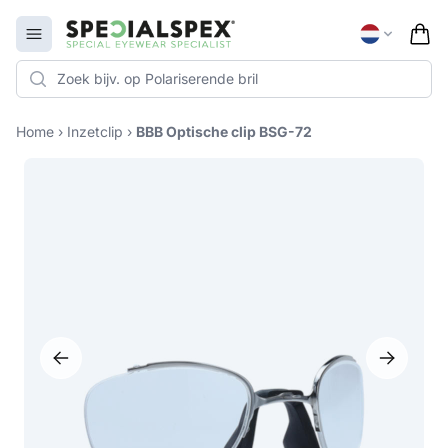
Specialspex Logo
Open menu
Home
›
Inzetclip
›
BBB Optische clip BSG-72