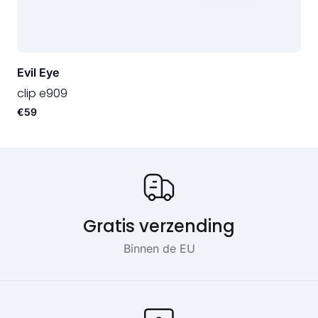
Evil Eye
clip e909
€59
Onze USP's
Gratis verzending
Binnen de EU