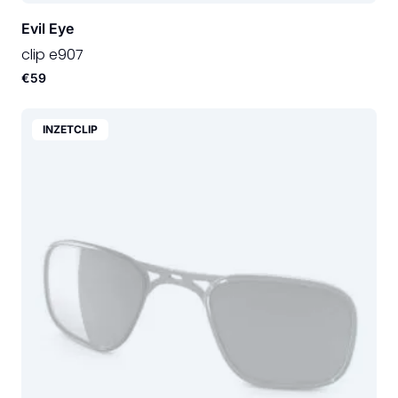
Evil Eye
clip e907
€59
INZETCLIP