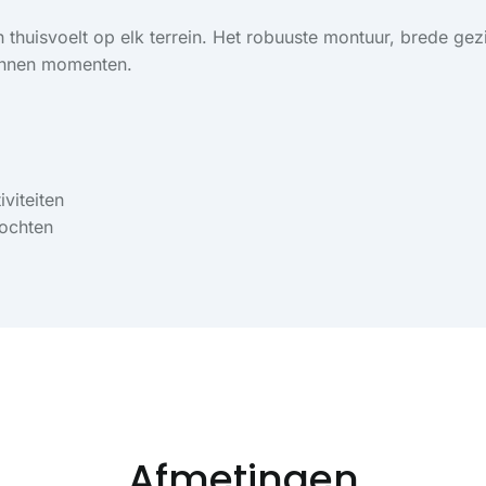
h thuisvoelt op elk terrein. Het robuuste montuur, brede 
pannen momenten.
viteiten
tochten
Afmetingen