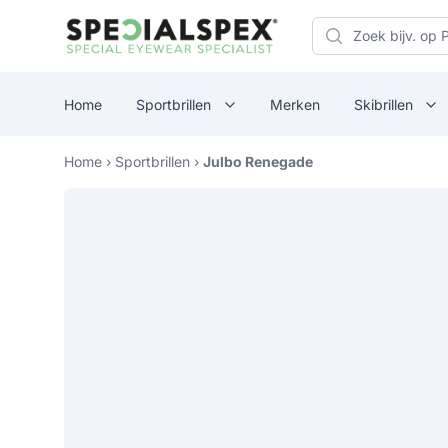
Specialspex Logo
Search
Home
Sportbrillen
Merken
Skibrillen
Home
›
Sportbrillen
›
Julbo Renegade