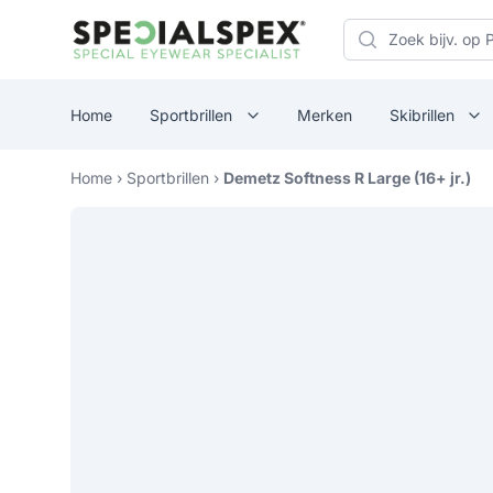
Specialspex Logo
Search
Home
Sportbrillen
Merken
Skibrillen
Home
›
Sportbrillen
›
Demetz Softness R Large (16+ jr.)