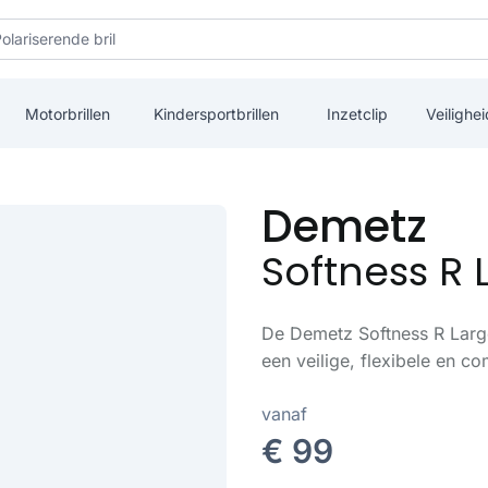
Motorbrillen
Kindersportbrillen
Inzetclip
Veilighei
Demetz
Softness R L
De Demetz Softness R Large
een veilige, flexibele en co
vanaf
€ 99